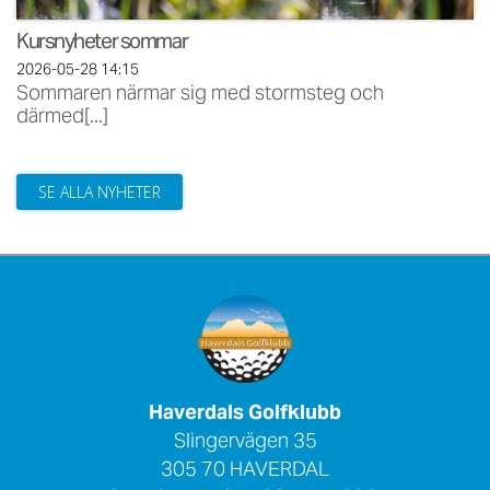
Kursnyheter sommar
2026-05-28
14:15
Sommaren närmar sig med stormsteg och
därmed[...]
SE ALLA NYHETER
Haverdals Golfklubb
Slingervägen 35
305 70 HAVERDAL